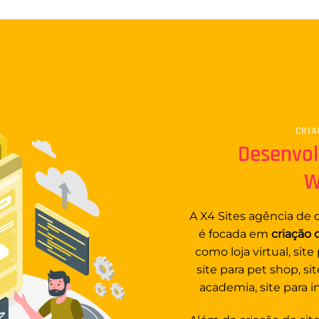
CRIA
Desenvol
W
A X4 Sites
agência de c
é focada em
criação
como loja virtual, site
site para pet shop, site
academia, site para 