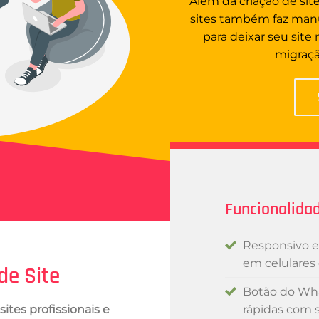
Além da criação de si
sites também faz manu
para deixar seu site
migraç
Funcionalidad
Responsivo e
em celulares 
de Site
Botão do Wha
ites profissionais e
rápidas com s