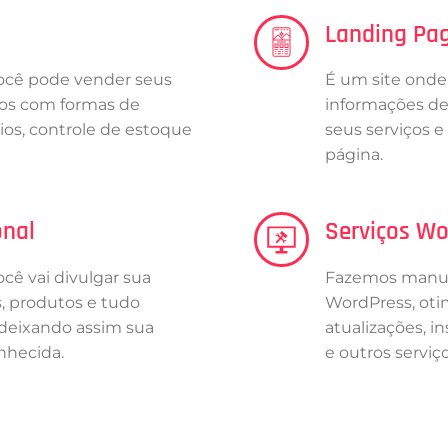
Landing Pa
ocê pode vender seus
É um site onde
ços com formas de
informações d
os, controle de estoque
seus serviços 
página.
onal
Serviços Wo
cê vai divulgar sua
Fazemos manut
, produtos e tudo
WordPress, otim
 deixando assim sua
atualizações, i
nhecida.
e outros serviço