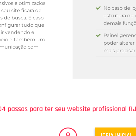
nsivos e otimizados
No caso de loj
eu site ficará de
estrutura de
s de busca. E caso
demais funçõe
configurar tudo que
air vendendo e
Painel geren
egócio e também um
poder alterar
comunicação com
mais precisar.
04 passos para ter seu
website profissional R
IDEIA INICIAL