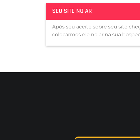
SEU SITE NO AR
Após seu aceite sobre seu site che
colocarmos ele no ar na sua hosp