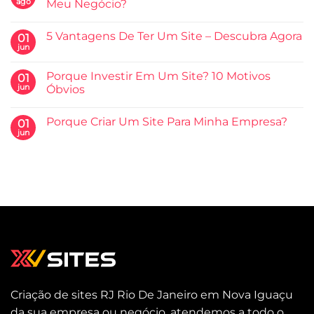
ago
Meu Negócio?
5 Vantagens De Ter Um Site – Descubra Agora
01
jun
Porque Investir Em Um Site? 10 Motivos
01
jun
Óbvios
Porque Criar Um Site Para Minha Empresa?
01
jun
Criação de sites RJ Rio De Janeiro em Nova Iguaçu
da sua empresa ou negócio, atendemos a todo o