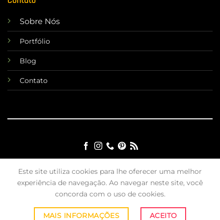
Contato
Sobre Nós
Portfólio
Blog
Contato
©2026 X4 Sites Todos os direitos reservados.
Este site utiliza cookies para lhe oferecer uma melhor
experiência de navegação. Ao navegar neste site, você
TERMOS
PRIVACIDADE
MAPA DO SITE
concorda com o uso de cookies.
MAIS INFORMAÇÕES
ACEITO